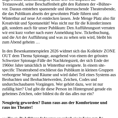
Textauswahl, seine Beschaffenheit gibt den Rahmen der «Bühne»
vor. Daraus entstehen spannende und überraschende Theaterabende,
die das Publikum abseits der gewohnten Pfade führen und
Winterthur auf neue Art entdecken lassen. Jede Menge Platz also für
Kreativität und Spontaneität! Was nicht nur für die Künstler:innen
gilt, sondern auch für unser Publikum: Den Aufführungsort verraten
wir erst kurz vorher nach eurer Anmeldung bzw. Ticketbuchung,
und die Art der Aufführung und was zu sehen sein wird, bleibt bis
zum Abend geheim …
In den Besenkammerspielen 2026 widmet sich das Kollektiv ZONE
OUT dem Thema Spionage, ausgehend von einem der grössten
Schweizer Spionage-Fälle der Nachkriegszeit, der sich Ende der
1960er Jahre tatsächlich in Winterthur ereignete. In einem site-
specific Theaterabend erschliesst das Publikum in kleinen Gruppen
verborgene Wege und Räume und wird dabei Teil eines Systems aus
Beobachten und Beobachtetwerden, Zeichen, Codes und
undurchschaubaren Vorgängen. Wer gehört dazu, wer ist nur
zufällig hier? Und gibt dir diese Person im Hintergrund gerade ein
geheimes Zeichen, oder bildest du dir das alles nur ein?
Neugierig geworden? Dann raus aus der Komfortzone und
raus ins Theater!