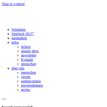
Skip to content
Spielplan
Spielzeit 26/27
mediathek
infos
tickets
unsere abos
newsletter
Kontakt
menschen
über uns
menschen
verein
partner:innen
presse­­stimmen
archiv