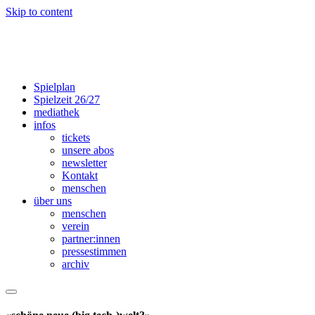
Skip to content
Spielplan
Spielzeit 26/27
mediathek
infos
tickets
unsere abos
newsletter
Kontakt
menschen
über uns
menschen
verein
partner:innen
presse­­stimmen
archiv