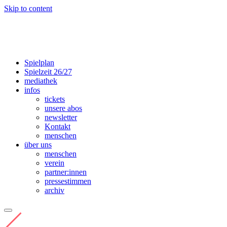
Skip to content
Spielplan
Spielzeit 26/27
mediathek
infos
tickets
unsere abos
newsletter
Kontakt
menschen
über uns
menschen
verein
partner:innen
presse­­stimmen
archiv