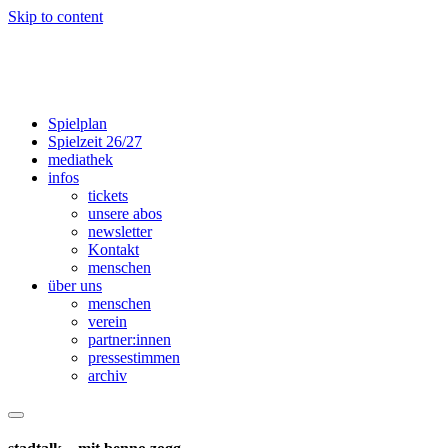
Skip to content
Spielplan
Spielzeit 26/27
mediathek
infos
tickets
unsere abos
newsletter
Kontakt
menschen
über uns
menschen
verein
partner:innen
presse­­stimmen
archiv