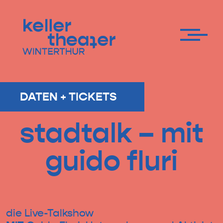
Skip to content
DATEN + TICKETS
stadtalk – mit
guido fluri
die Live-Talkshow