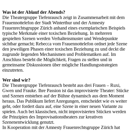
Was ist der Ablauf der Abends?
Die Theatergruppe Tiefenrausch zeigt in Zusammenarbeit mit dem
Frauennottelefon der Stadt Winterthur und der Amnesty
Frauenrechtsgruppe Zürich anhand eines exemplarischen Beispiels
typische Merkmale einer toxischen Beziehung. In mehreren
gespielten Szenen werden Verhaltensmuster und Wendepunkte
sichtbar gemacht; Rebecca vom Frauennottelefon ordnet jede Szene
den jeweiligen Phasen einer toxischen Beziehung zu und deckt die
zugrunde liegenden Mechanismen und Problematiken auf. Im
Anschluss besteht die Möglichkeit, Fragen zu stellen und in
gemeinsame Diskussionen über mögliche Handlungsstrategien
einzutreten.
Wer sind wir?
Die Theatergruppe Tiefenrausch besteht aus drei Frauen – Ruxi,
Gwen und Frauke. Ihre Passion ist das improvisierte Theater: Stücke
und Szenen entstehen auf der Bühne dynamisch aus dem Moment
heraus. Das Publikum liefert Anregungen, entscheidet wie es weiter
geht, oder fordert dazu auf, eine Szene in einer neuen Variante zu
spielen. Auch bei klassischen, nicht improvisierten Stücken werden
die Prinzipien des Improvisationstheaters zur kreativen
Szenenentwicklung genutzt.
In Kooperation mit der Amnesty Frauenrechtsgruppe Zürich hat