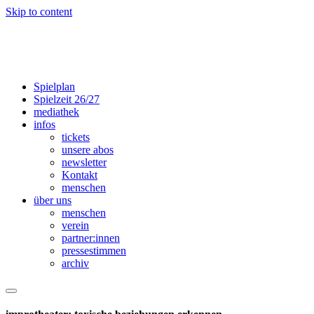
Skip to content
Spielplan
Spielzeit 26/27
mediathek
infos
tickets
unsere abos
newsletter
Kontakt
menschen
über uns
menschen
verein
partner:innen
presse­­stimmen
archiv